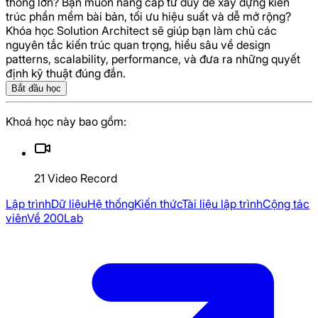
thống lớn? Bạn muốn nâng cấp tư duy để xây dựng kiến
trúc phần mềm bài bản, tối ưu hiệu suất và dễ mở rộng?
Khóa học Solution Architect sẽ giúp bạn làm chủ các
nguyên tắc kiến trúc quan trọng, hiểu sâu về design
patterns, scalability, performance, và đưa ra những quyết
video
Khai giảng
định kỹ thuật đúng đắn.
Bắt đầu học
Khoá học này bao gồm:
21
Video Record
Lập trình
Dữ liệu
Hệ thống
Kiến thức
Tài liệu lập trình
Cộng tác
viên
Về 200Lab