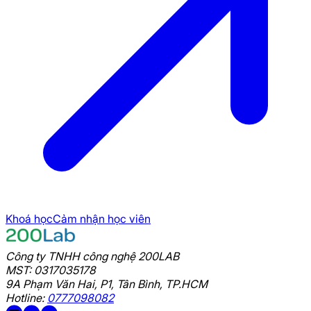
video
Lesson 01 - Intro and Mindset SA
Khoá học
Cảm nhận học viên
Công ty TNHH công nghệ 200LAB
MST: 0317035178
9A Phạm Văn Hai, P1, Tân Bình, TP.HCM
Hotline:
0777098082