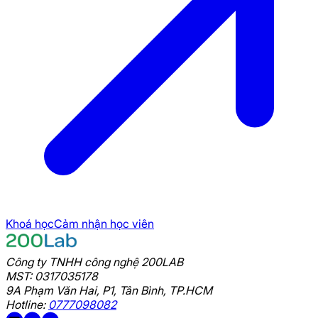
video
L1 - Mindset Architects - Architectures -
Roadmap to SA
Khoá học
Cảm nhận học viên
Công ty TNHH công nghệ 200LAB
MST: 0317035178
9A Phạm Văn Hai, P1, Tân Bình, TP.HCM
Hotline:
0777098082