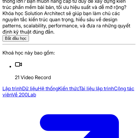
thống lớn? Bạn muốn nâng cấp tư duy để xây dựng kiến
trúc phần mềm bài bản, tối ưu hiệu suất và dễ mở rộng?
Khóa học Solution Architect sẽ giúp bạn làm chủ các
nguyên tắc kiến trúc quan trọng, hiểu sâu về design
patterns, scalability, performance, và đưa ra những quyết
video
Course Introduction
định kỹ thuật đúng đắn.
Bắt đầu học
Khoá học này bao gồm:
21
Video Record
Lập trình
Dữ liệu
Hệ thống
Kiến thức
Tài liệu lập trình
Cộng tác
viên
Về 200Lab